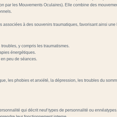
ion par les Mouvements Oculaires). Elle combine des mouvements b
onnels.
associées à des souvenirs traumatiques, favorisant ainsi une l
s troubles, y compris les traumatismes.
rapies énergétiques.
s en peu de séances.
ue, les phobies et anxiété, la dépression, les troubles du somm
onnalité qui décrit neuf types de personnalité ou ennéatypes. Bi
mprendre leur fonctionnement interne.