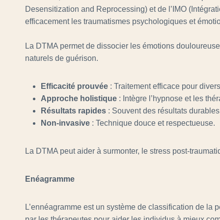
Desensitization and Reprocessing) et de l’IMO (Intégrat
efficacement les traumatismes psychologiques et émoti
La DTMA permet de dissocier les émotions douloureuses 
naturels de guérison.
Efficacité prouvée
: Traitement efficace pour diver
Approche holistique
: Intègre l’hypnose et les thé
Résultats rapides
: Souvent des résultats durable
Non-invasive
: Technique douce et respectueuse.
La DTMA peut aider à surmonter, le stress post-traumatiq
Enéagramme
L’ennéagramme est un système de classification de la pers
par les thérapeutes pour aider les individus à mieux co